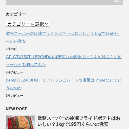
カテゴリー
カ
テ
業務スーパーの冷凍フライドポテトはおいしい？1kgで195円く
ゴ
リ
らいの激安
ー
2件のビュー
GF-GTX750Ti-LE2GHDの消費電力や解像度は？４ｋ対応？レビ
ューなどを調べてみた
2件のビュー
BenQ GL2460HM、リフレッシュレートや遅延は？ps4などでど
うなのか
1件のビュー
NEW POST
業務スーパーの冷凍フライドポテトはお
いしい？1kgで195円くらいの激安