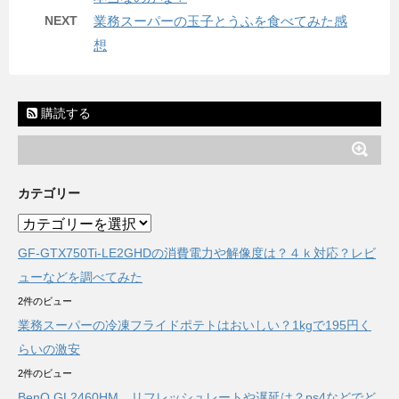
NEXT
業務スーパーの玉子とうふを食べてみた感
想
購読する
カテゴリー
カ
テ
GF-GTX750Ti-LE2GHDの消費電力や解像度は？４ｋ対応？レビ
ゴ
リ
ューなどを調べてみた
ー
2件のビュー
業務スーパーの冷凍フライドポテトはおいしい？1kgで195円く
らいの激安
2件のビュー
BenQ GL2460HM、リフレッシュレートや遅延は？ps4などでど